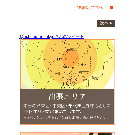
@uchimomi_tokyoさんのツイート