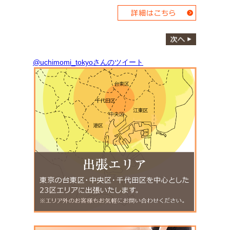
@uchimomi_tokyoさんのツイート