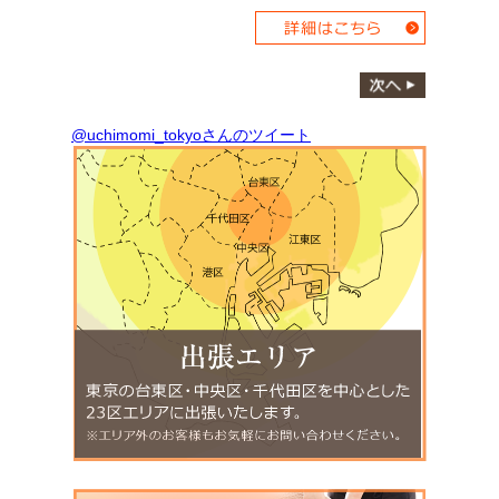
@uchimomi_tokyoさんのツイート