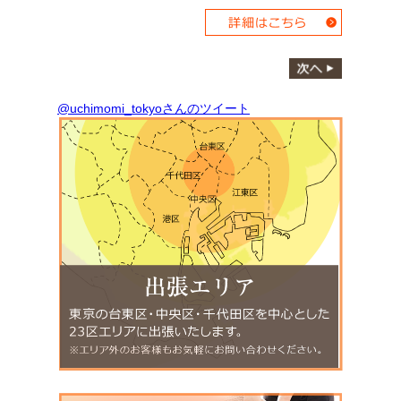
@uchimomi_tokyoさんのツイート