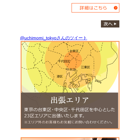
@uchimomi_tokyoさんのツイート