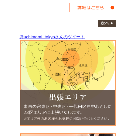
@uchimomi_tokyoさんのツイート