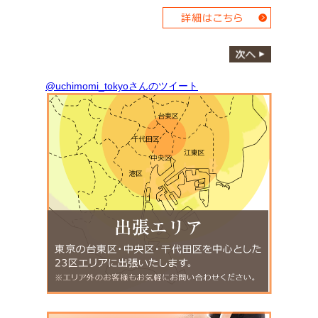
@uchimomi_tokyoさんのツイート