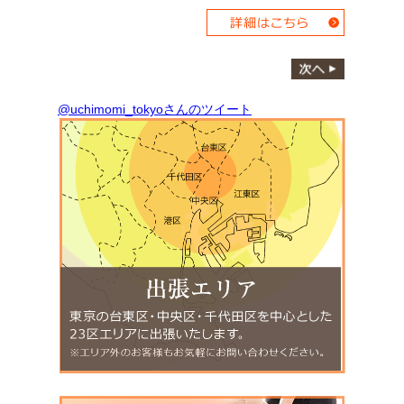
@uchimomi_tokyoさんのツイート