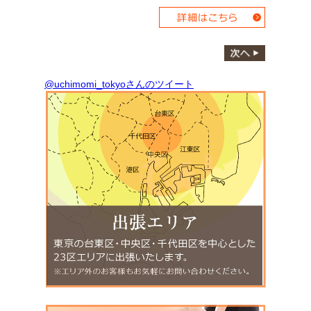
@uchimomi_tokyoさんのツイート