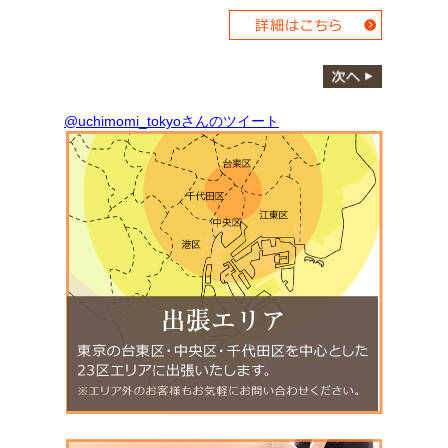
@uchimomi_tokyoさんのツイート