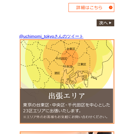
@uchimomi_tokyoさんのツイート