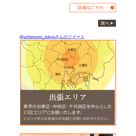
@uchimomi_tokyoさんのツイート