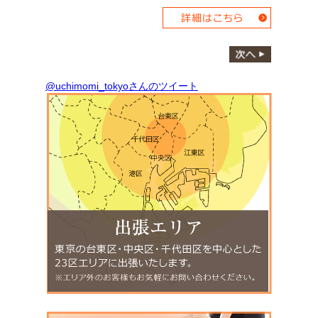
@uchimomi_tokyoさんのツイート