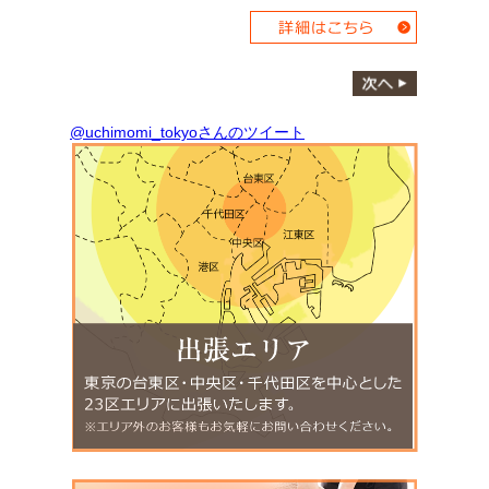
@uchimomi_tokyoさんのツイート