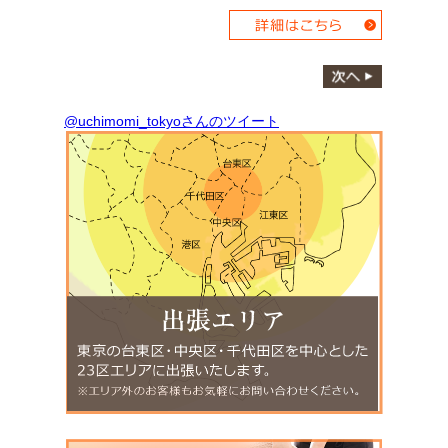
@uchimomi_tokyoさんのツイート