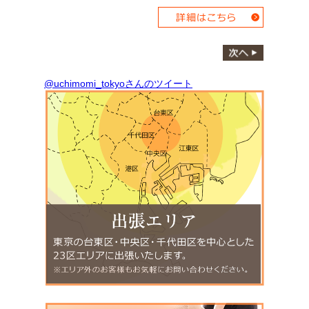
@uchimomi_tokyoさんのツイート