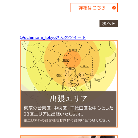
@uchimomi_tokyoさんのツイート