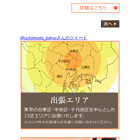
@uchimomi_tokyoさんのツイート