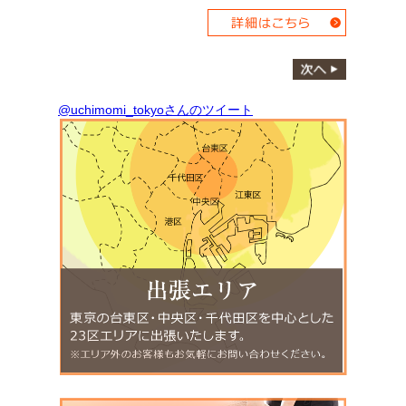
@uchimomi_tokyoさんのツイート