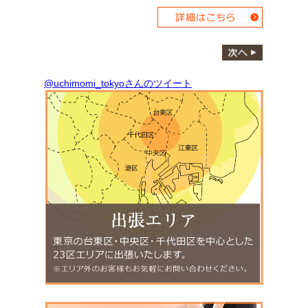
@uchimomi_tokyoさんのツイート