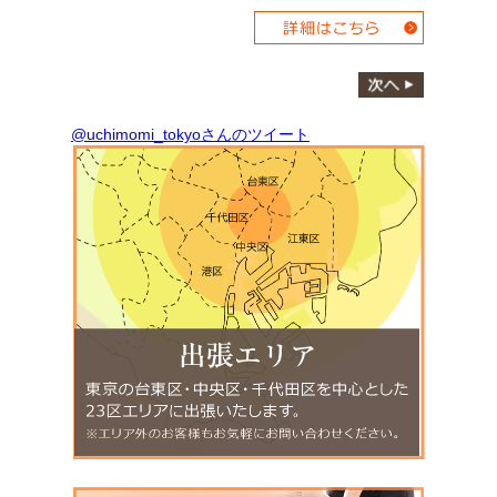
@uchimomi_tokyoさんのツイート