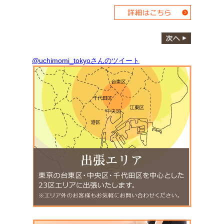
@uchimomi_tokyoさんのツイート