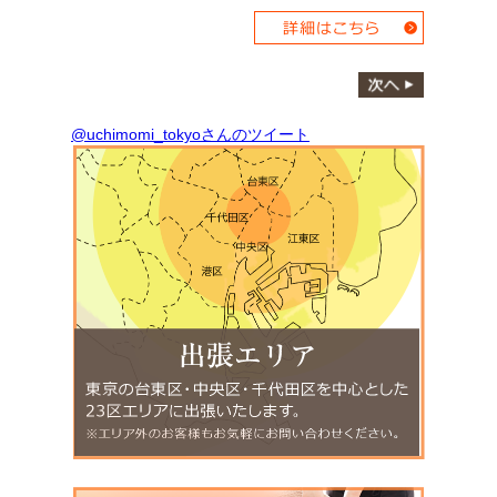
@uchimomi_tokyoさんのツイート