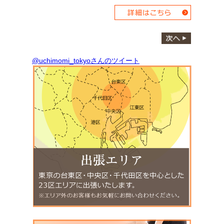
@uchimomi_tokyoさんのツイート