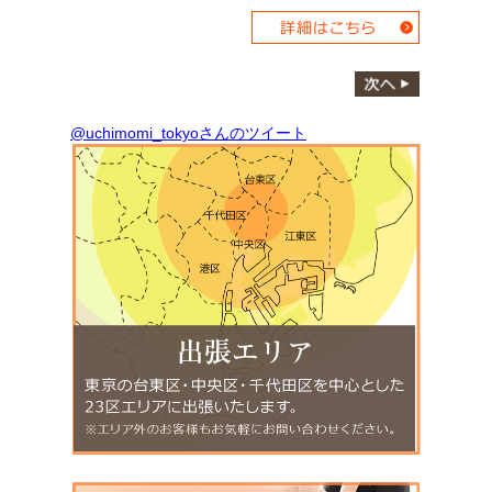
@uchimomi_tokyoさんのツイート