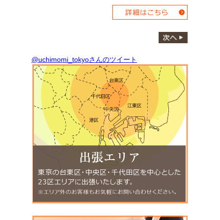
@uchimomi_tokyoさんのツイート