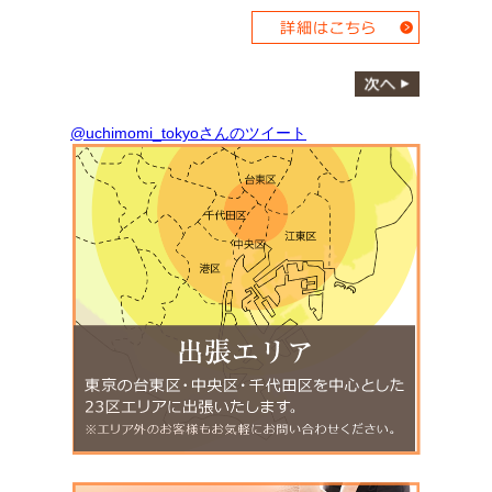
@uchimomi_tokyoさんのツイート