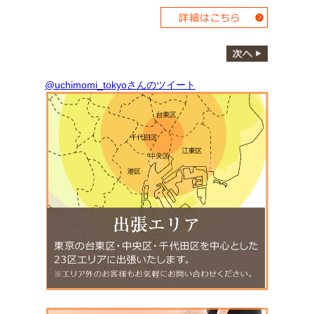
@uchimomi_tokyoさんのツイート