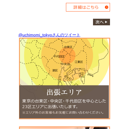
@uchimomi_tokyoさんのツイート