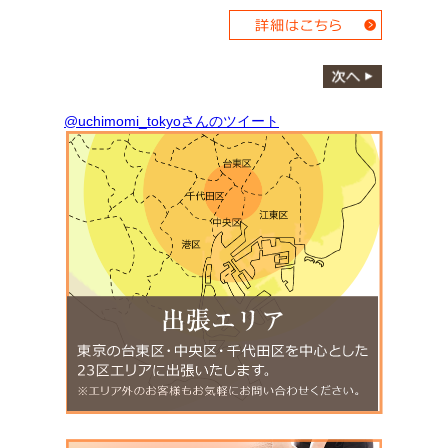
@uchimomi_tokyoさんのツイート