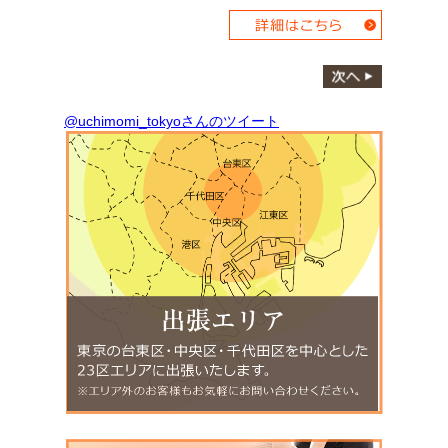
@uchimomi_tokyoさんのツイート