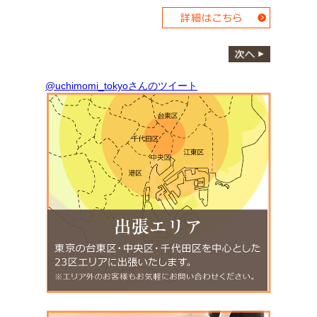
@uchimomi_tokyoさんのツイート