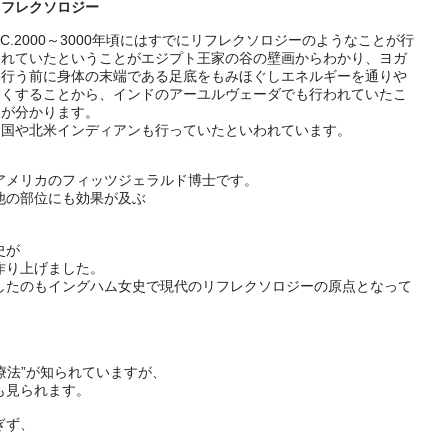
リフレクソロジー
.C.2000～3000年頃にはすでにリフレクソロジーのようなことが行
われていたということがエジプト王家の谷の壁画からわかり、ヨガ
を行う前に身体の末端である足底をもみほぐしエネルギーを通りや
すくすることから、インドのアーユルヴェーダでも行われていたこ
とが分かります。
中国や北米インディアンも行っていたといわれています。
アメリカのフィッツジェラルド博士です。
他の部位にも効果が及ぶ
史が
作り上げました。
したのもイングハム女史で現代のリフレクソロジーの原点となって
療法”が知られていますが、
も見られます。
ぎず、