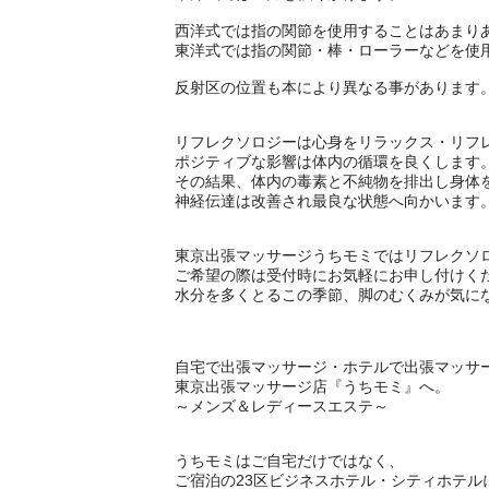
西洋式では指の関節を使用することはあまり
東洋式では指の関節・棒・ローラーなどを使
反射区の位置も本により異なる事があります
リフレクソロジーは心身をリラックス・リフ
ポジティブな影響は体内の循環を良くします
その結果、体内の毒素と不純物を排出し身体
神経伝達は改善され最良な状態へ向かいます
東京出張マッサージうちモミではリフレクソ
ご希望の際は受付時にお気軽にお申し付けく
水分を多くとるこの季節、脚のむくみが気に
自宅で出張マッサージ・ホテルで出張マッサ
東京出張マッサージ店『うちモミ』へ。
～メンズ＆レディースエステ～
うちモミはご自宅だけではなく、
ご宿泊の23区ビジネスホテル・シティホテル