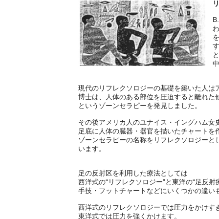
B
現代のリフレクソロジーの基礎を築いた人は
博士は、人体のある部位を圧迫すると離れた
というゾーンセラピーを発見しました。
その後アメリカ人のユナイス・イングハム女
足底に人体の臓器・器官を描いたチャートを
ゾーンセラピーの名称をリフレクソロジーと
います。
足の反射区を利用した療法としては
西洋式の“リフレクソロジー”と東洋の“足反射
手技・フットチャートなどにいくつかの違い
西洋式のリフレクソロジーでは圧力をかけす
東洋式では圧力を強くかけます。