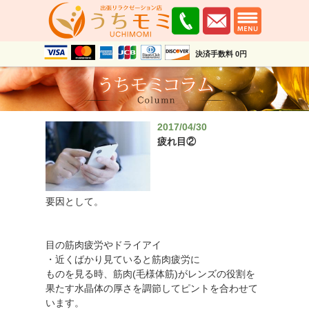
決済手数料 0円
2017/04/30
疲れ目②
要因として。
目の筋肉疲労やドライアイ
・近くばかり見ていると筋肉疲労に
ものを見る時、筋肉(毛様体筋)がレンズの役割を
果たす水晶体の厚さを調節してピントを合わせて
います。